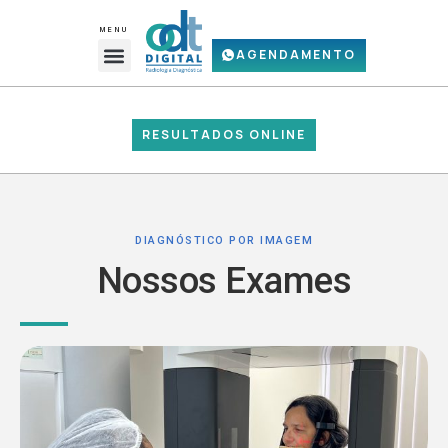
Ir
para
MENU
Menu
o
AGENDAMENTO
A ODT DIGITAL
REQUISIÇÃO DE EXAMES (PDF)
conteúdo
RESULTADOS ONLINE
DIAGNÓSTICO POR IMAGEM
Nossos Exames