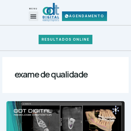
Ir
Paginação
para
de
MENU
Menu
o
post
AGENDAMENTO
A ODT DIGITAL
REQUISIÇÃO DE EXAMES (PDF)
conteúdo
RESULTADOS ONLINE
exame de qualidade